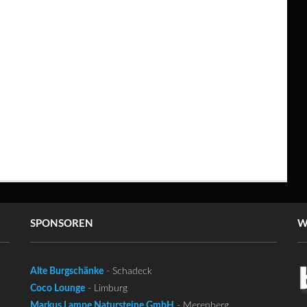
SPONSOREN
W
Alte Burgschänke
- Schadeck
Coco Lounge
- Limburg
Markus Lampe Natursteine GmbH
- Merenberg