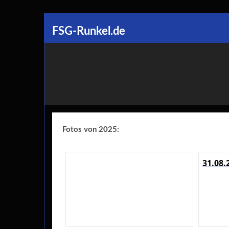
Skip
FSG-Runkel.de
to
content
Fotos von 2025:
31.08