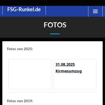
FSG-Runkel.de
Skip
to
content
FOTOS
Fotos von 2025:
31.08.2025
Kirmesumzug
Fotos von 2019: