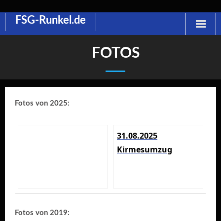
FSG-Runkel.de
Skip
to
content
FOTOS
Fotos von 2025:
31.08.2025
Kirmesumzug
Fotos von 2019: