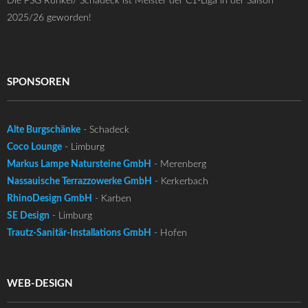
Die FSG Runkel/ Schadeck ist Meister der C1-Liga in der Saison
2025/26 geworden!
SPONSOREN
Alte Burgschänke
- Schadeck
Coco Lounge
- Limburg
Markus Lampe Natursteine GmbH
- Merenberg
Nassauische Terrazzowerke GmbH
- Kerkerbach
RhinoDesign GmbH
- Karben
SE Design
- Limburg
Trautz-Sanitär-Installations GmbH
- Hofen
WEB-DESIGN