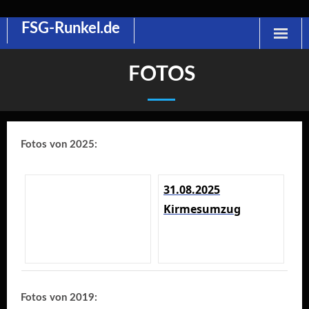
FSG-Runkel.de
Skip
to
content
FOTOS
Fotos von 2025:
31.08.2025
Kirmesumzug
Fotos von 2019: