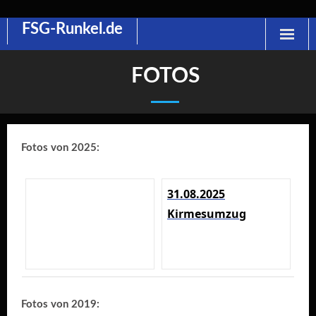
FSG-Runkel.de
Skip
to
content
FOTOS
Fotos von 2025:
31.08.2025
Kirmesumzug
Fotos von 2019: