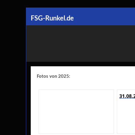
Skip
FSG-Runkel.de
to
content
Fotos von 2025:
31.08