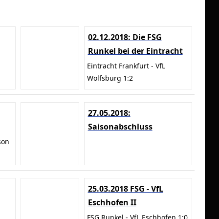
02.12.2018: Die FSG
Runkel bei der Eintracht
Eintracht Frankfurt - VfL
Wolfsburg 1:2
27.05.2018:
Saisonabschluss
son
25.03.2018 FSG - VfL
Eschhofen II
FSG Runkel - VfL Eschhofen 1:0