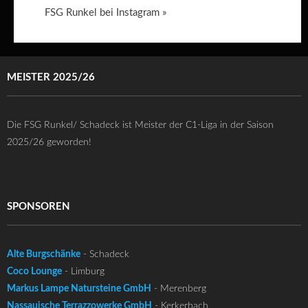
FSG Runkel bei Instagram »
MEISTER 2025/26
Die FSG Runkel/ Schadeck ist Meister der C1-Liga in der Saison
2025/26 geworden!
SPONSOREN
Alte Burgschänke
- Schadeck
Coco Lounge
- Limburg
Markus Lampe Natursteine GmbH
- Merenberg
Nassauische Terrazzowerke GmbH
- Kerkerbach