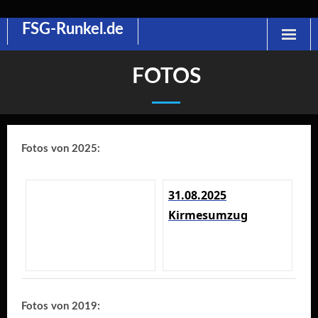
FSG-Runkel.de
Skip
to
content
FOTOS
Fotos von 2025:
31.08.2025
Kirmesumzug
Fotos von 2019: