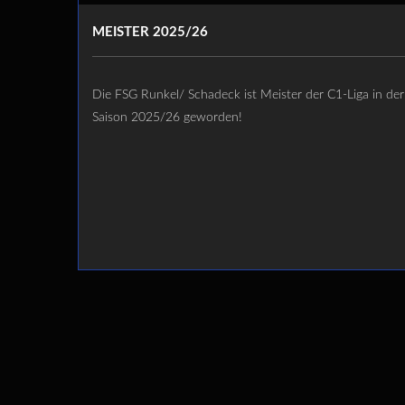
MEISTER 2025/26
Die FSG Runkel/ Schadeck ist Meister der C1-Liga in der
Saison 2025/26 geworden!