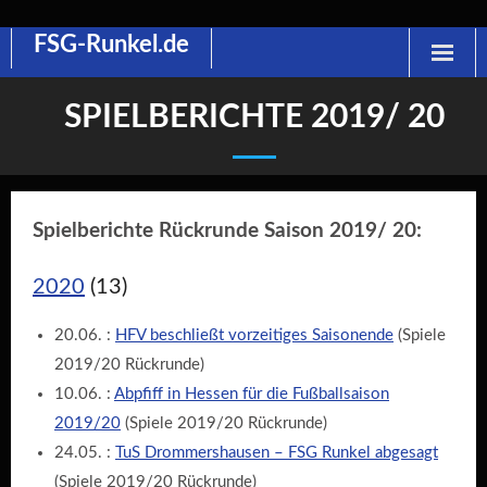
FSG-Runkel.de
Skip
to
content
SPIELBERICHTE 2019/ 20
Spielberichte Rückrunde Saison 2019/ 20:
2020
(
13
)
20.06.
:
HFV beschließt vorzeitiges Saisonende
(
Spiele
2019/20 Rückrunde
)
10.06.
:
Abpfiff in Hessen für die Fußballsaison
2019/20
(
Spiele 2019/20 Rückrunde
)
24.05.
:
TuS Drommershausen – FSG Runkel abgesagt
(
Spiele 2019/20 Rückrunde
)