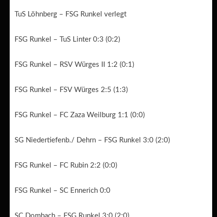
TuS Löhnberg – FSG Runkel verlegt
FSG Runkel – TuS Linter 0:3 (0:2)
FSG Runkel – RSV Würges II 1:2 (0:1)
FSG Runkel – FSV Würges 2:5 (1:3)
FSG Runkel – FC Zaza Weilburg 1:1 (0:0)
SG Niedertiefenb./ Dehrn – FSG Runkel 3:0 (2:0)
FSG Runkel – FC Rubin 2:2 (0:0)
FSG Runkel – SC Ennerich 0:0
SC Dombach – FSG Runkel 3:0 (2:0)