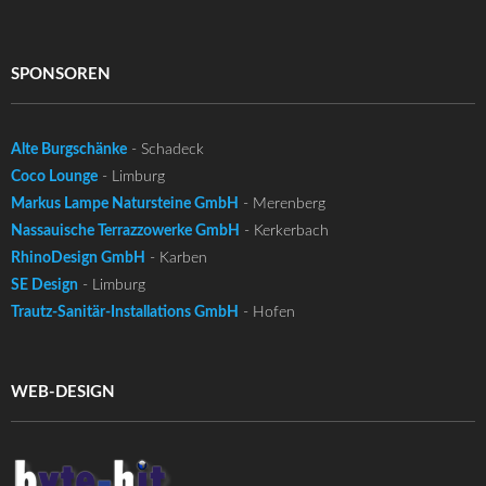
SPONSOREN
Alte Burgschänke
- Schadeck
Coco Lounge
- Limburg
Markus Lampe Natursteine GmbH
- Merenberg
Nassauische Terrazzowerke GmbH
- Kerkerbach
RhinoDesign GmbH
- Karben
SE Design
- Limburg
Trautz-Sanitär-Installations GmbH
- Hofen
WEB-DESIGN