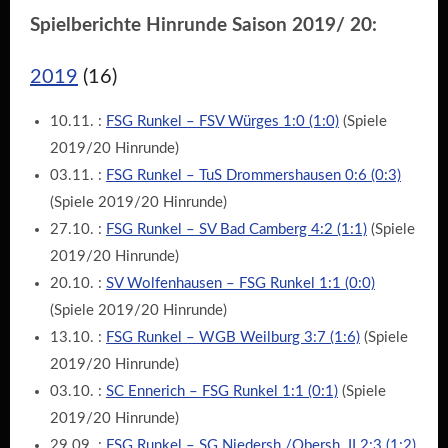
Spielberichte Hinrunde Saison 2019/ 20:
2019
(
16
)
10.11.
:
FSG Runkel – FSV Würges 1:0 (1:0)
(
Spiele
2019/20 Hinrunde
)
03.11.
:
FSG Runkel – TuS Drommershausen 0:6 (0:3)
(
Spiele 2019/20 Hinrunde
)
27.10.
:
FSG Runkel – SV Bad Camberg 4:2 (1:1)
(
Spiele
2019/20 Hinrunde
)
20.10.
:
SV Wolfenhausen – FSG Runkel 1:1 (0:0)
(
Spiele 2019/20 Hinrunde
)
13.10.
:
FSG Runkel – WGB Weilburg 3:7 (1:6)
(
Spiele
2019/20 Hinrunde
)
03.10.
:
SC Ennerich – FSG Runkel 1:1 (0:1)
(
Spiele
2019/20 Hinrunde
)
29.09.
:
FSG Runkel – SG Niedersh./​Obersh. II 2:3 (1:2)