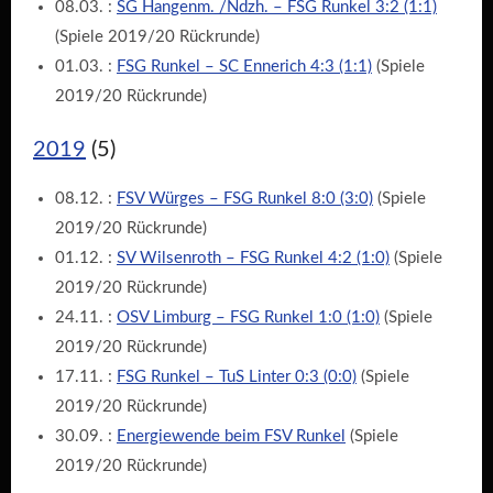
08.03.
:
SG Hangenm. /Ndzh. – FSG Runkel 3:2 (1:1)
(
Spiele 2019/20 Rückrunde
)
01.03.
:
FSG Runkel – SC Ennerich 4:3 (1:1)
(
Spiele
2019/20 Rückrunde
)
2019
(
5
)
08.12.
:
FSV Würges – FSG Runkel 8:0 (3:0)
(
Spiele
2019/20 Rückrunde
)
01.12.
:
SV Wilsenroth – FSG Runkel 4:2 (1:0)
(
Spiele
2019/20 Rückrunde
)
24.11.
:
OSV Limburg – FSG Runkel 1:0 (1:0)
(
Spiele
2019/20 Rückrunde
)
17.11.
:
FSG Runkel – TuS Linter 0:3 (0:0)
(
Spiele
2019/20 Rückrunde
)
30.09.
:
Energiewende beim FSV Runkel
(
Spiele
2019/20 Rückrunde
)