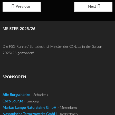
Previous
Next
MEISTER 2025/26
Die FSG Runkel/ Schadeck ist Meister der C1-Liga in der Saison
2025/26 geworden!
SPONSOREN
Alte Burgschänke
- Schadeck
Coco Lounge
- Limburg
Markus Lampe Natursteine GmbH
- Merenberg
Nassauische Terrazzowerke GmbH
- Kerkerbach