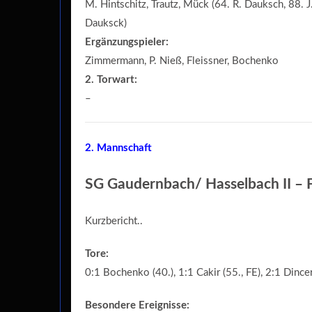
M. Hintschitz, Trautz, Mück (64. R. Dauksch, 88. 
Dauksck)
Ergänzungspieler:
Zimmermann, P. Nieß, Fleissner, Bochenko
2. Torwart:
–
2. Mannschaft
SG Gaudernbach/ Hasselbach II – F
Kurzbericht..
Tore:
0:1 Bochenko (40.), 1:1 Cakir (55., FE), 2:1 Dincer
Besondere Ereignisse: