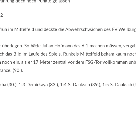
tführung doch noch Punkte gelassen
:2
 früh im Mittelfeld und deckte die Abwehrschwächen des FV Weilburg
war überlegen. So hätte Julian Hofmann das 6:1 machen müssen, verga
h das Bild im Laufe des Spiels. Runkels Mittelfeld bekam kaum noch Z
 noch ein, als er 17 Meter zentral vor dem FSG-Tor vollkommen unber
ance. (90.).
ha (30.), 1:3 Demirkaya (33.), 1:4 S. Dauksch (39.), 1:5 S. Dauksch (4