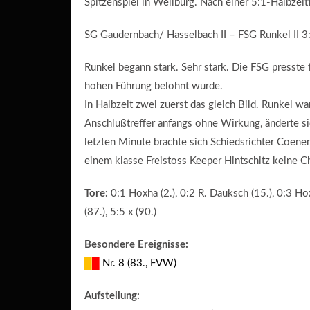
Spitzenspiel in Weilburg. Nach einer 5:1-Halbzei
SG Gaudernbach/ Hasselbach II – FSG Runkel II 3
Runkel begann stark. Sehr stark. Die FSG presste
hohen Führung belohnt wurde.
In Halbzeit zwei zuerst das gleich Bild. Runkel 
Anschlußtreffer anfangs ohne Wirkung, änderte sic
letzten Minute brachte sich Schiedsrichter Coenen
einem klasse Freistoss Keeper Hintschitz keine Ch
Tore:
0:1 Hoxha (2.), 0:2 R. Dauksch (15.), 0:3 Hox
(87.), 5:5 x (90.)
Besondere Ereignisse:
█
█
Nr. 8 (83., FVW)
Aufstellung: