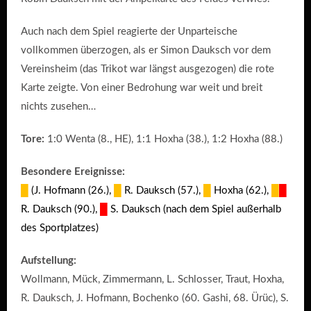
Auch nach dem Spiel reagierte der Unparteische
vollkommen überzogen, als er Simon Dauksch vor dem
Vereinsheim (das Trikot war längst ausgezogen) die rote
Karte zeigte. Von einer Bedrohung war weit und breit
nichts zusehen…
Tore:
1:0 Wenta (8., HE), 1:1 Hoxha (38.), 1:2 Hoxha (88.)
Besondere Ereignisse:
█
(J. Hofmann (26.),
█
R. Dauksch (57.),
█
Hoxha (62.),
█
█
R. Dauksch (90.)
,
█
S. Dauksch (nach dem Spiel außerhalb
des Sportplatzes)
Aufstellung:
Wollmann, Mück, Zimmermann, L. Schlosser, Traut, Hoxha,
R. Dauksch, J. Hofmann, Bochenko (60. Gashi, 68. Ürüc), S.