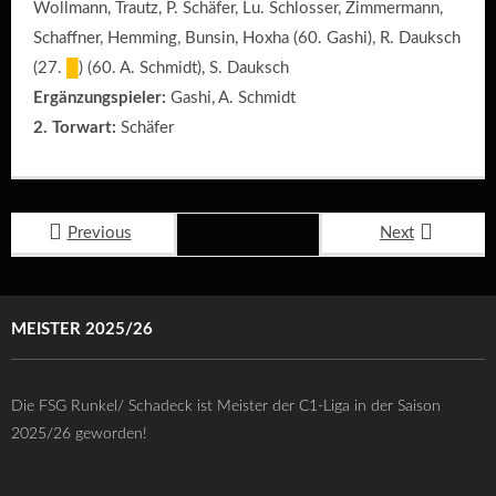
Wollmann, Trautz, P. Schäfer, Lu. Schlosser, Zimmermann,
Schaffner, Hemming, Bunsin, Hoxha (60. Gashi), R. Dauksch
(27.
█
) (60. A. Schmidt), S. Dauksch
Ergänzungspieler:
Gashi, A. Schmidt
2. Torwart:
Schäfer
Previous
Next
MEISTER 2025/26
Die FSG Runkel/ Schadeck ist Meister der C1-Liga in der Saison
2025/26 geworden!