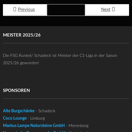
Previous
Next
MEISTER 2025/26
Die FSG Runkel/ Schadeck ist Meister der C1-Liga in der Saison
2025/26 geworden!
SPONSOREN
Alte Burgschänke
- Schadeck
Coco Lounge
- Limburg
Markus Lampe Natursteine GmbH
- Merenberg