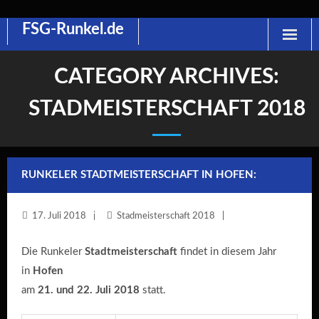
FSG-Runkel.de
Skip
to
content
CATEGORY ARCHIVES:
STADMEISTERSCHAFT 2018
RUNKELER STADTMEISTERSCHAFT IN HOFEN:
WIEDERUM DEHRN
17. Juli 2018
Stadmeisterschaft 2018
Die Runkeler
Stadtmeisterschaft
findet in diesem Jahr
in
Hofen
am
21. und 22. Juli 2018
statt.