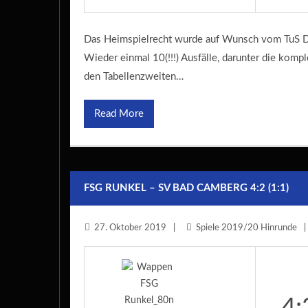
Das Heimspielrecht wurde auf Wunsch vom TuS D
Wieder einmal 10(!!!) Ausfälle, darunter die kom
den Tabellenzweiten…
Read More
FSG RUNKEL – SV BAD CAMBERG 4:2 (1:1)
27. Oktober 2019
Spiele 2019/20 Hinrunde
4: