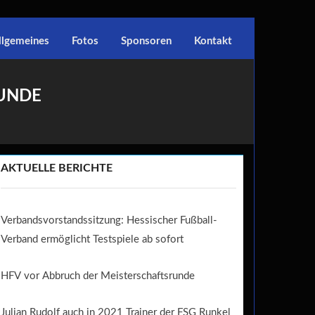
llgemeines
Fotos
Sponsoren
Kontakt
RUNDE
AKTUELLE BERICHTE
Verbandsvorstandssitzung: Hessischer Fußball-
Verband ermöglicht Testspiele ab sofort
HFV vor Abbruch der Meisterschaftsrunde
Julian Rudolf auch in 2021 Trainer der FSG Runkel