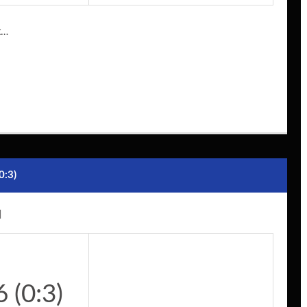
t…
:3)
6 (0:3)