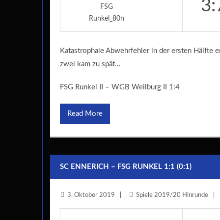
3:
Katastrophale Abwehrfehler in der ersten Hälfte en
zwei kam zu spät…
FSG Runkel II – WGB Weilburg II 1:4
Read More
SC ENNERICH – FSG RUNKEL 1:1 (0:1)
3. Oktober 2019
Spiele 2019/20 Hinrunde