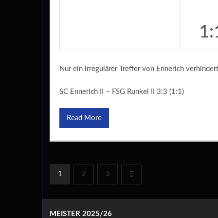
1:
Nur ein irregulärer Treffer von Ennerich verhinde
SC Ennerich II – FSG Runkel II 3:3 (1:1)
Read More
1
2
3
MEISTER 2025/26