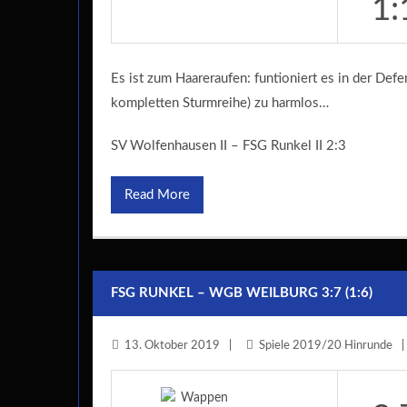
1:
Es ist zum Haareraufen: funtioniert es in der Defe
kompletten Sturmreihe) zu harmlos…
SV Wolfenhausen II – FSG Runkel II 2:3
Read More
FSG RUNKEL – WGB WEILBURG 3:7 (1:6)
13. Oktober 2019
Spiele 2019/20 Hinrunde