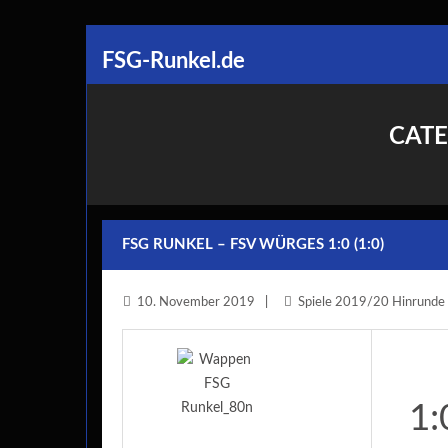
Skip
FSG-Runkel.de
to
content
CATE
FSG RUNKEL – FSV WÜRGES 1:0 (1:0)
10. November 2019
Spiele 2019/20 Hinrunde
1: