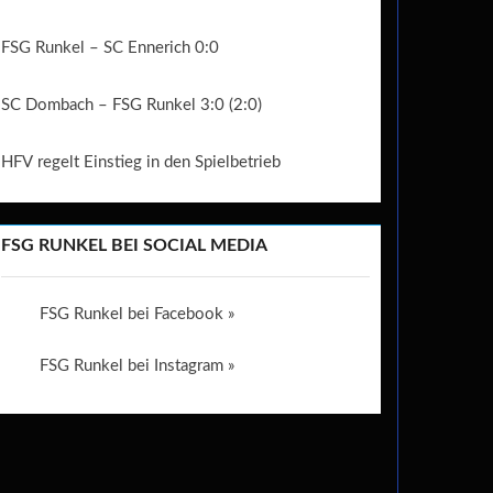
FSG Runkel – SC Ennerich 0:0
SC Dombach – FSG Runkel 3:0 (2:0)
HFV regelt Einstieg in den Spielbetrieb
FSG RUNKEL BEI SOCIAL MEDIA
FSG Runkel bei Facebook »
FSG Runkel bei Instagram »